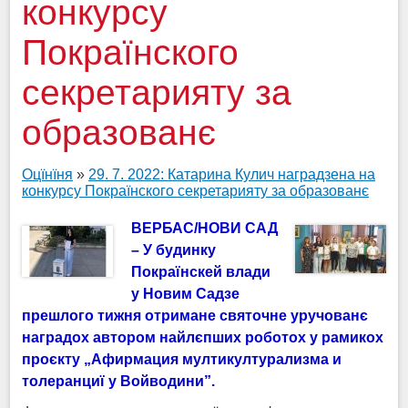
конкурсу
Покраїнского
секретарияту за
образованє
Оцїнїня
»
29. 7. 2022: Катарина Кулич наградзена на
конкурсу Покраїнского секретарияту за образованє
ВЕРБАС/НОВИ САД
– У будинку
Покраїнскей влади
у Новим Садзе
прешлого тижня отримане святочне уручованє
наградох автором найлєпших роботох у рамикох
проєкту „Афирмация мултикултурализма и
толеранциї у Войводини”.