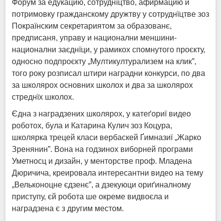
Форум за едукацию, сотруднїцтво, афирмацию и
потримовку гражданскому дружтву у сотруднїцтве зоз
Покраїнским секретариятом за образованє,
предписаня, управу и национални меншини-
национални заєднїци, у рамикох спомнутого проєкту,
односно подпроєкту „Мултикултурализем на клик”,
того року розписал штири наградни конкурси, по два
за школярох основних школох и два за школярох
стреднїх школох.
Єдна з наградзених школярох, у катеґориї видео
роботох, була и Катарина Кулич зоз Коцура,
школярка трецей класи вербаскей Ґимназиї „Жарко
Зренянин”. Вона на годзинох виборней програми
Уметносц и дизайн, у менторстве проф. Младена
Дюричича, креировала интересантни видео на тему
„Вельконоцне єдзенє”, а дзекуюци ориґиналному
приступу, єй робота ше окреме видвоєла и
наградзена є з другим местом.