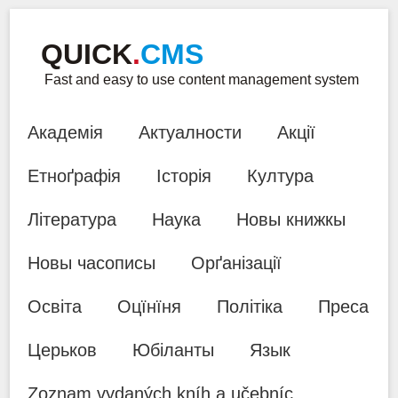
QUICK
.
CMS
Fast and easy to use content management system
Академія
Актуалности
Акції
Етноґрафія
Історія
Култура
Література
Наука
Новы книжкы
Новы часописы
Орґанізації
Освіта
Оцїнїня
Політіка
Преса
Церьков
Юбіланты
Язык
Zoznam vydaných kníh a učebníc