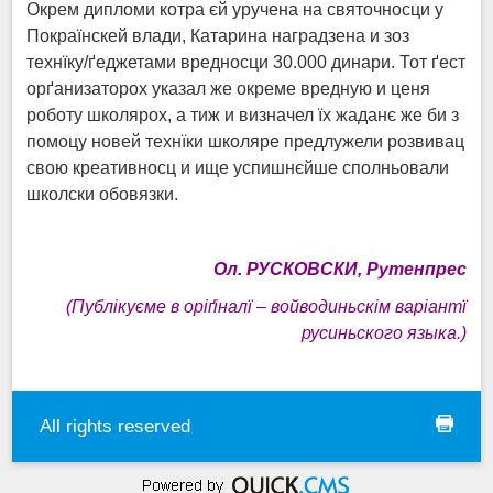
Окрем дипломи котра єй уручена на святочносци у
Покраїнскей влади, Катарина наградзена и зоз
технїку/ґеджетами вредносци 30.000 динари. Тот ґест
орґанизаторох указал же окреме вредную и ценя
роботу школярох, а тиж и визначел їх жаданє же би з
помоцу новей технїки школяре предлужели розвивац
свою креативносц и ище успишнєйше сполньовали
школски обовязки.
O
л. РУСКОВСКИ,
Рутенпрес
(Публікуєме в оріґіналї – войводиньскім варіантї
русиньского языка.
)
All rights reserved
print