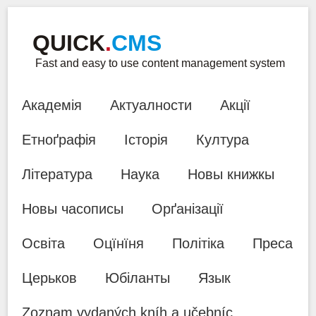
QUICK
.
CMS
Fast and easy to use content management system
Академія
Актуалности
Акції
Етноґрафія
Історія
Култура
Література
Наука
Новы книжкы
Новы часописы
Орґанізації
Освіта
Оцїнїня
Політіка
Преса
Церьков
Юбіланты
Язык
Zoznam vydaných kníh a učebníc