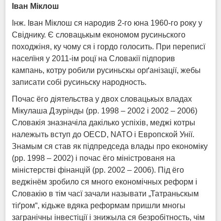
Іван Міклош
Інж. Іван Міклош ся народив 2-го юна 1960-го року у
Свіднику. Є словацькым економом русиньского
походжіня, ку чому ся і гордо голосить. При переписї
населїня у 2011-ім роцї на Словакії підпорив
кампань, котру робили русиньскы орґанізації, жебы
записати собі русиньску народность.
Почас ёго діятельства у двох словацькых владах
Мікулаша Дзурінды (рр. 1998 – 2002 і 2002 – 2006)
Словакія зназначіла дакілько успіхів, меджі котры
належыть вступ до OECD, NATO і Европской Унії.
Знамым ся став як підпредседа влады про економіку
(рр. 1998 – 2002) і почас ёго міністрованя на
міністерстві фінанцій (рр. 2002 – 2006). Під ёго
веджінём зробило ся много економічных реформ і
Словакію в тім часї зачали называти „Татраньскым
тіґром“, кідьже вдяка реформам пришли многы
загранічны інвестіції і знижыла ся безробітность, чім