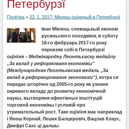
Петербурзї
Політіка
»
22. 1. 2017: Міклош оцїненый в Петербурзї
Іван Міклош, словацькый економ
русиньского походжіня, в суботу
18-го фебруара 2017-го року
перевзяв собі в Петербурзї
оцїн
ї
ня –
Меджінародну Леонтьєвску медайлу
„За вклад
у
ре
ф
ормованя економікы“
(Международная Леонтьевская медаль „За
вклад в реформирование экономики“)
, котра ся
передає
шторічно од 2005-го року як
у
знаня
окремого вкладу до розвитку економічной
наукы, вытворяня ефектівных інштітуцій
то
р
говой економікы і условій про
утримательный рост. Таке оц
ї
н
ї
ня має наприклад
і Янош Корнай, Лешек Балцеровіч, Вацлав Клаус,
Джефрі Сахс ці далшы
.