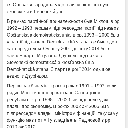
ся Словакія зарадила міджі найскоріше роснучі
економікы в Европскій унії.
В рамках партійной приналежности быв Міклош в рр.
1992 – 1993 першым підпредседом партії під назвов
Občianska a demokratická únia, в рр. 1993 – 2000 быв
у партії під назвов Demokratická strana, де быв єден
час і председом. Од року 2001 до року 2014 быв
членом партії Мікулаша Дзурінды під назвов
Slovenská demokratická a kresťanská únia –
Demokratická strana. З партії в роцї 2014 одышов
вєдно із Дзуріндом.
Першыраз быв міністром в роках 1991 – 1992, коли
рядив Міністерство пріватізації Словацькой
републікы. В рр. 1998 – 2002 быв підпредседом
влады про економіку. В роках 2002 аж 2006 быв
підпредседом влады і міністром фінанцій, таку саму
функцію мав потім і у владї Іветы Радічовой в рр.
2010 аж 2012.