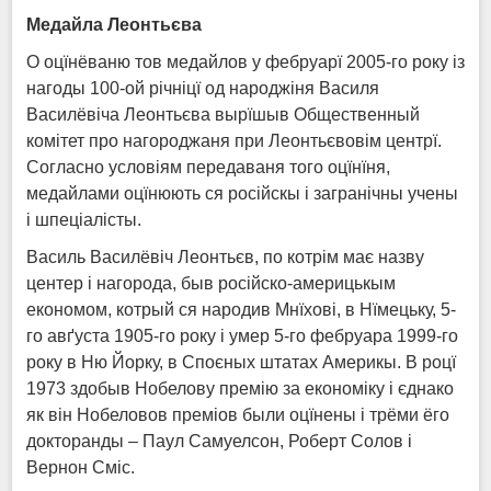
Медайла Леонтьєва
О оцїнёваню тов медайлов у фебруарї 2005-го року із
нагоды 100-ой річніцї од народжіня Василя
Василёвіча Леонтьєва вырїшыв Общественный
комітет про нагороджаня при Леонтьєвовім центрї.
Согласно условіям передаваня того оцїнїня,
медайлами оцїнюють ся російскы і загранічны учены
і шпеціалісты.
Василь Василёвіч Леонтьєв, по котрім має назву
центер і нагорода, быв російско-америцькым
економом, котрый ся народив Мнїхові, в Нїмецьку, 5-
го авґуста 1905-го року і умер 5-го фебруара 1999-го
року в Ню Йорку, в Споєных штатах Америкы. В роцї
1973 здобыв Нобелову премію за економіку і єднако
як він Нобеловов преміов были оцїнены і трёми ёго
докторанды – Паул Самуелсон, Роберт Солов і
Вернон Сміс.