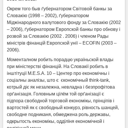
Окрем того быв ґубернатором Світовой банкы за
Словакію (1998 – 2002), ґубернатором
Міджінародного валутового фонду за Словакію (2002
– 2006), ґубернатором Европской банкы про обнову і
розвой за Словакію (2002 . 2006) і членом Рады
міністрів фінанцій Европской унії – ECOFIN (2003 –
2006).
Моменталном робить порадцю україньской влады
при міністерстві фінанцій. На Словакії робить в
інштітуції M.E.S.A. 10 – Центер про економічны і
соціалны аналізы, што є єкономічный think-tank,
котрый діє як незалежна, невладна і безпрофітова
орґанізація. Головным цїлём той орґанізації є
підпора свободной торговой економікы, прінціпів і
вартостей як є свободный конкурз, рівность шанцей,
свободне подниканя, обмеджена роль державы,
одкрытость економікы, оддїлїня економічной і