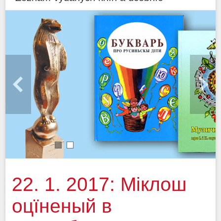
1
2
22. 1. 2017: Міклош
оцїненый в